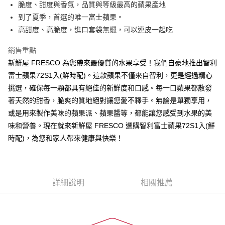
脆度、甜度與香氣，品質與等級最高的蘋果產地
到了夏季，首選的唯一富士蘋果。
運送方式
高甜度、高脆度，進口套袋無蠟，可以連皮一起吃
常溫宅配
每筆NT$225
銷售重點
新鮮屋 FRESCO 為您帶來最優質的水果享受！我們自豪地推出智利
鮮時配（台北市全區、新北市板橋、三重、中和、永和、新店、新
富士蘋果72S1入(鮮時配)。這款蘋果不僅來自智利，更是經過精心
莊及蘆洲區）
挑選，確保每一顆都具有絕佳的新鮮度和口感。每一口蘋果都散發
每筆NT$160
著天然的甜香，脆爽的質地絕對讓您愛不釋手。無論是單獨享用，
或是用來製作美味的蘋果派、蘋果醬等，都能讓您感受到水果的美
味和營養。現在就來新鮮屋 FRESCO 選購智利富士蘋果72S1入(鮮
時配)，為您和家人帶來健康與快樂！
詳細說明
相關推薦