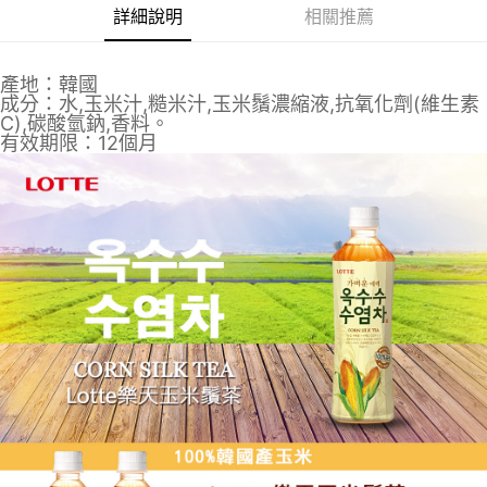
詳細說明
相關推薦
產地：韓國
成分：水,玉米汁,糙米汁,玉米鬚濃縮液,抗氧化劑(維生素
C),碳酸氫鈉,香料。
有效期限：12個月