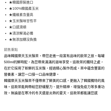
★韓國原裝進口
★100%韓國產玉米
運送方式
★纖維素含量高
常溫宅配
★玉米鬚味甘性平
每筆NT$225
★口感滑順
★清涼解渴必備
鮮時配（台北市全區、新北市板橋、三重、中和、永和、新店、新
★無添加糖沒負擔
莊及蘆洲區）
每筆NT$160
銷售重點
品味韓國樂天玉米鬚茶，帶您走進一段富有品味的飲茶之旅。每罐
500ml的鮮時配，為您帶來滿滿的滋味享受。這款茶的獨特之處，
在於它採用了新鮮的玉米鬚，經過精心製作而成。茶中蘊含豐富的
營養素，讓您一口接一口品味健康。
韓國樂天玉米鬚茶不僅帶來了鮮美的口感，更融入了韓國獨特的風
味。這款茶能夠帶給您舒緩壓力、提升精神、增強免疫力等多重功
效。無論是在寒冷的冬天還是炎熱的夏天，這款茶都能讓您感