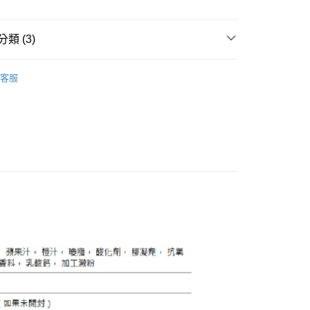
60
類 (3)
零食果乾
客服
料箱購