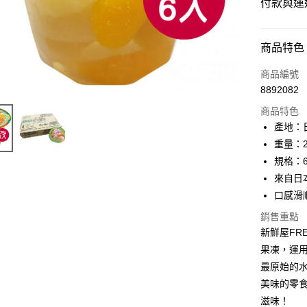
付款與運
付款方式
商品特色
信用卡一
商品編號
8892082
LINE Pay
商品特色
Apple Pay
產地：
重量：2
街口支付
規格：6
ATM付款
來自日
口感滑
銷售重點
運送方式
新鮮屋FRE
常溫宅配
果凍，運
每筆NT$2
最原始的
美味的零食
鮮時配（
滋味！
莊及蘆洲