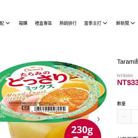
配
箱購
禮盒專區
熱銷排行
當季主打
鮮新聞
Tara
NT$360
NT$3
數量