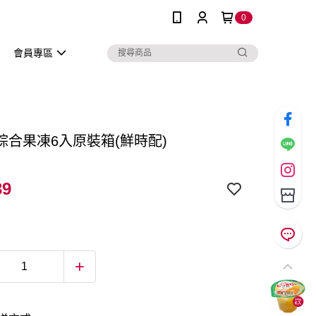
0
會員專區
mi綜合果凍6入原裝箱(鮮時配)
39