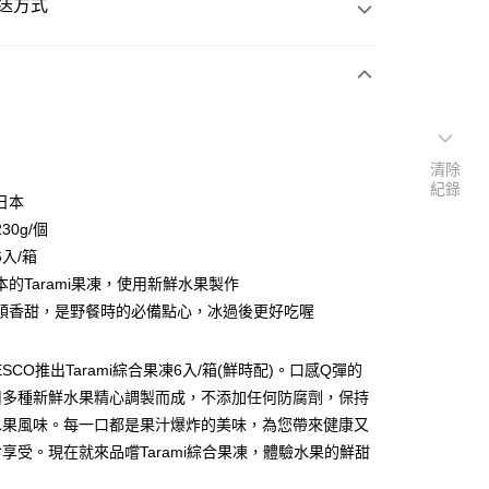
送方式
次付款
清除
紀錄
日本
30g/個
入/箱
本的Tarami果凍，使用新鮮水果製作
順香甜，是野餐時的必備點心，冰過後更好吃喔
SCO推出Tarami綜合果凍6入/箱(鮮時配)。口感Q彈的
用多種新鮮水果精心調製而成，不添加任何防腐劑，保持
25
水果風味。每一口都是果汁爆炸的美味，為您帶來健康又
享受。現在就來品嚐Tarami綜合果凍，體驗水果的鮮甜
台北市全區、新北市板橋、三重、中和、永和、新店、新
區）