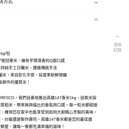
送方式
次付款
清除
紀錄
kg/包
47號冠軍米，擁有芋頭清香的Q甜口感
%堅持純手工日曬米，遵循傳統手法
曬米，來自彰化平原，採當季新鮮現碾
法耕作的優質米！
FRESCO，我們自豪地推出高雄147香米1kg，這款米採
優質稻米，帶來無與倫比的香氣與口感。每一粒米都經過
25
選，確保您在家中也能享受到如同大廚精心烹製的美味。
、炒飯還是製作壽司，高雄147香米都是您的最佳選
台北市全區、新北市板橋、三重、中和、永和、新店、新
新鮮屋，讓每一餐都充滿幸福的滋味！
區）