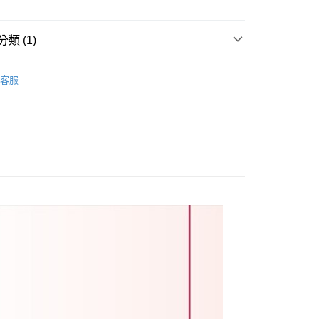
60
類 (1)
北貨
米
客服