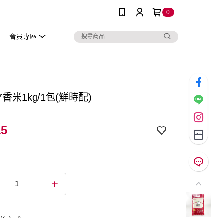
0
會員專區
7香米1kg/1包(鮮時配)
15