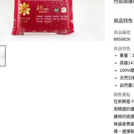
付款與運
付款方式
商品特色
信用卡一
商品編號
8850826
LINE Pay
商品特色
Apple Pay
重量：1
高雄1
街口支付
100
ATM付款
天然日
自然農
銷售重點
運送方式
在新鮮屋 
常溫宅配
用精選的
每筆NT$2
嚴格的挑
無論是煮飯
鮮時配（
擇。選擇
莊及蘆洲