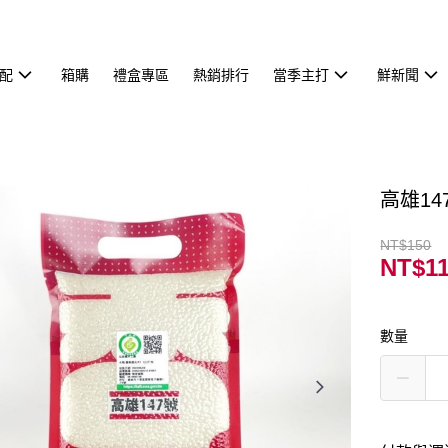
配
箱購
禮盒專區
熱銷排行
當季主打
鮮新聞
高雄14
NT$150
NT$1
數量