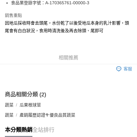
食品業登錄字號：A-170365761-00000-3
運送方式
銷售重點
常溫宅配
因地瓜採收時會去頭尾，水份乾了以後受地瓜本身的乳汁影響，頭
每筆NT$225
尾會有白白狀況，食用時清洗後及再去除頭、尾即可
鮮時配（台北市全區、新北市板橋、三重、中和、永和、新店、新
莊及蘆洲區）
相關推薦
每筆NT$160
客服
商品相關分類 (2)
蔬菜
瓜果根球莖
蔬菜
產銷履歷認證🥦優良品質蔬菜
本分類熱銷
全站排行