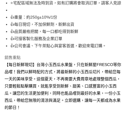
⭐宅配區域無法及時到貨，如有訂購將會取消訂單，請客人見諒
ATM付款
👍重量：約250g±10%/1份
運送方式
👍每日現切，不加保鮮劑，新鮮出貨
常溫宅配
👍品質嚴格把關，每一口都吃得到新鮮
每筆NT$225
👍可接客製化服務及企業訂單
👍公司會議、下午茶點心與宴客首選，歡迎來電訂購。
鮮時配（台北市全區、新北市板橋、三重、中和、永和、新店、新
莊及蘆洲區）
銷售重點
每筆NT$160
【每日新鮮現切】台灣小玉西瓜水果盤，只在新鮮屋FRESCO等你
品嚐！我們以鮮時配的方式，將最新鮮的小玉西瓜切片，帶給您每
一天的美味享受。這個夏天，不再需要大費周章地處理整個西瓜，
只要輕鬆點擊購買，就能享受到新鮮、甜美、口感豐富的小玉西
瓜。讓您的生活更加便利，同時也能品嚐到最好的水果，一份小玉
西瓜，帶給您無限的清涼與滿足。立即選購，讓每一天都成為水果
的節日！