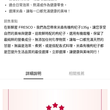
適合日常泡茶、熬湯或作為健康零食。
運送方式
選擇米森，讓每一口都充滿健康的美味！
常溫宅配
每筆NT$225
銷售重點
在新鮮屋 FRESCO，我們為您帶來米森有機枸杞子135g，讓您享受
鮮時配（台北市全區、新北市板橋、三重、中和、永和、新店、新
自然的美味與健康。這款鮮時配的枸杞子，選用有機栽種，保留了
莊及蘆洲區）
最純粹的營養成分，無添加任何化學物質，讓每一口都充滿天然的
每筆NT$160
甘甜。無論是泡茶、煮粥，或是搭配各式料理，米森有機枸杞子都
是您提升生活品質的最佳選擇。立即選擇，讓健康與美味同行！
詳細說明
相關推薦