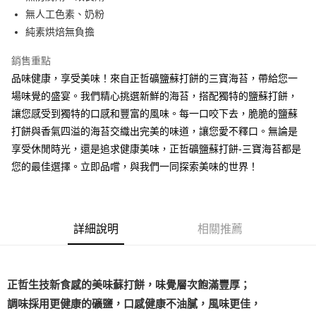
無人工色素、奶粉
運送方式
純素烘焙無負擔
常溫宅配
每筆NT$225
銷售重點
品味健康，享受美味！來自正哲礦鹽蘇打餅的三寶海苔，帶給您一
鮮時配（台北市全區、新北市板橋、三重、中和、永和、新店、新
場味覺的盛宴。我們精心挑選新鮮的海苔，搭配獨特的鹽蘇打餅，
莊及蘆洲區）
讓您感受到獨特的口感和豐富的風味。每一口咬下去，脆脆的鹽蘇
每筆NT$160
打餅與香氣四溢的海苔交織出完美的味道，讓您愛不釋口。無論是
享受休閒時光，還是追求健康美味，正哲礦鹽蘇打餅-三寶海苔都是
您的最佳選擇。立即品嚐，與我們一同探索美味的世界！
詳細說明
相關推薦
正哲生技新食感的美味蘇打餅，味覺層次飽滿豐厚；
調味採用更健康的礦鹽，口感健康不油膩，風味更佳，