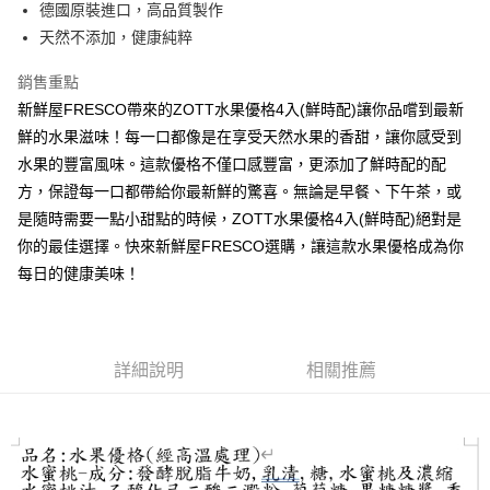
德國原裝進口，高品質製作
天然不添加，健康純粹
運送方式
常溫宅配
銷售重點
每筆NT$225
新鮮屋FRESCO帶來的ZOTT水果優格4入(鮮時配)讓你品嚐到最新
鮮的水果滋味！每一口都像是在享受天然水果的香甜，讓你感受到
鮮時配（台北市全區、新北市板橋、三重、中和、永和、新店、新
水果的豐富風味。這款優格不僅口感豐富，更添加了鮮時配的配
莊及蘆洲區）
方，保證每一口都帶給你最新鮮的驚喜。無論是早餐、下午茶，或
每筆NT$160
是隨時需要一點小甜點的時候，ZOTT水果優格4入(鮮時配)絕對是
你的最佳選擇。快來新鮮屋FRESCO選購，讓這款水果優格成為你
每日的健康美味！
詳細說明
相關推薦