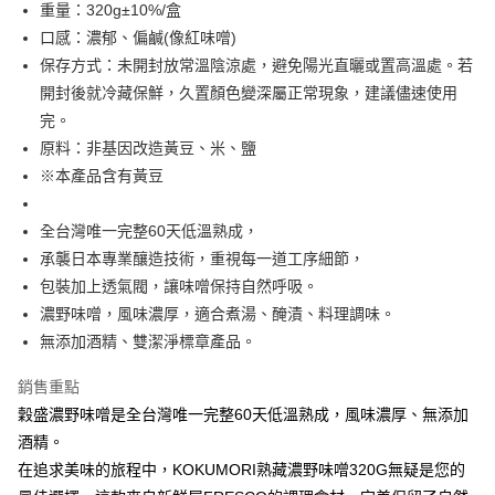
重量：320g±10%/盒
口感：濃郁、偏鹹(像紅味噌)
運送方式
保存方式：未開封放常溫陰涼處，避免陽光直曬或置高溫處。若
常溫宅配
開封後就冷藏保鮮，久置顏色變深屬正常現象，建議儘速使用
每筆NT$225
完。
原料：非基因改造黃豆、米、鹽
鮮時配（台北市全區、新北市板橋、三重、中和、永和、新店、新
※本產品含有黃豆
莊及蘆洲區）
每筆NT$160
全台灣唯一完整60天低溫熟成，
承襲日本專業釀造技術，重視每一道工序細節，
包裝加上透氣閥，讓味噌保持自然呼吸。
濃野味噌，風味濃厚，適合煮湯、醃漬、料理調味。
無添加酒精、雙潔淨標章產品。
銷售重點
穀盛濃野味噌是全台灣唯一完整60天低溫熟成，風味濃厚、無添加
酒精。
在追求美味的旅程中，KOKUMORI熟藏濃野味噌320G無疑是您的