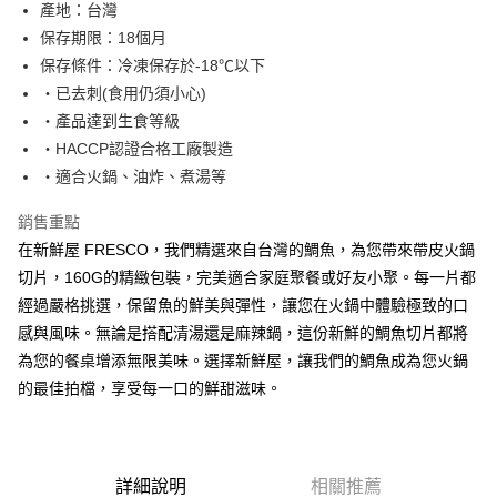
產地：台灣
保存期限：18個月
運送方式
保存條件：冷凍保存於-18℃以下
常溫宅配
‧已去刺(食用仍須小心)
每筆NT$225
‧產品達到生食等級
‧HACCP認證合格工廠製造
鮮時配（台北市全區、新北市板橋、三重、中和、永和、新店、新
‧適合火鍋、油炸、煮湯等
莊及蘆洲區）
每筆NT$160
銷售重點
在新鮮屋 FRESCO，我們精選來自台灣的鯛魚，為您帶來帶皮火鍋
切片，160G的精緻包裝，完美適合家庭聚餐或好友小聚。每一片都
經過嚴格挑選，保留魚的鮮美與彈性，讓您在火鍋中體驗極致的口
感與風味。無論是搭配清湯還是麻辣鍋，這份新鮮的鯛魚切片都將
為您的餐桌增添無限美味。選擇新鮮屋，讓我們的鯛魚成為您火鍋
的最佳拍檔，享受每一口的鮮甜滋味。
詳細說明
相關推薦