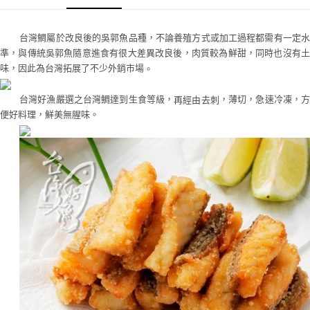
台灣鯛屬於改良後的吳郭魚品種，不論養殖方式或加工過程都需有一定水
準，與傳統吳郭魚隨意進食有很大差異改良後，肉質較為鮮甜，同時也沒有土
味，因此為台灣拓展了不少外銷市場
。
台灣好漁嚴選之台灣鯛達到生食等級，
，薄切，急速冷凍，
再經由去刺
便好料理，鮮美無腥味。