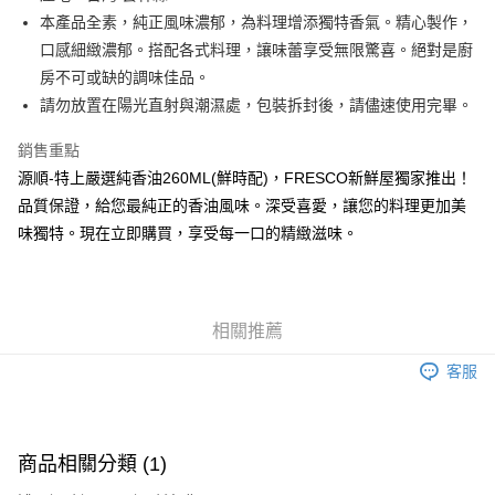
本產品全素，純正風味濃郁，為料理增添獨特香氣。精心製作，
運送方式
口感細緻濃郁。搭配各式料理，讓味蕾享受無限驚喜。絕對是廚
常溫宅配
房不可或缺的調味佳品。
每筆NT$225
請勿放置在陽光直射與潮濕處，包裝拆封後，請儘速使用完畢。
鮮時配（台北市全區、新北市板橋、三重、中和、永和、新店、新
銷售重點
莊及蘆洲區）
源順-特上嚴選純香油260ML(鮮時配)，FRESCO新鮮屋獨家推出！
每筆NT$160
品質保證，給您最純正的香油風味。深受喜愛，讓您的料理更加美
味獨特。現在立即購買，享受每一口的精緻滋味。
相關推薦
客服
商品相關分類 (1)